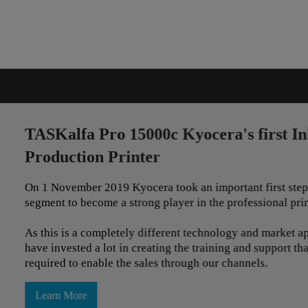
first Inkjet
 first step into a new
ssional printing market.
and market approach we
 support that will be
els.