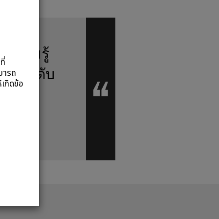
 ความรู้
ี่
องยกระดับ
ามารถ
้เกิดข้อ