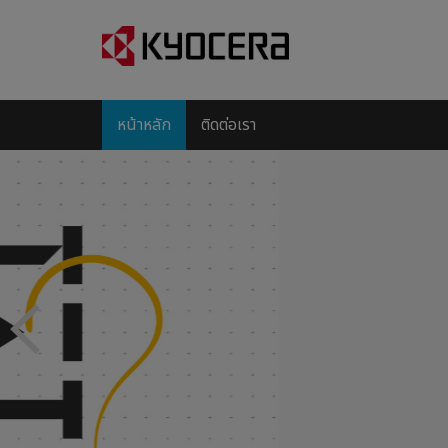
หน้าหลัก
ติดต่อเรา
Previous
TASKalfa Pro 15000c Kyocera's 
Production Printer
On 1 November 2019 Kyocera took an important
segment to become a strong player in the profe
As this is a completely different technology 
have invested a lot in creating the training and
required to enable the sales through our chann
Learn More