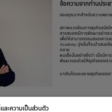
ข้อความจากท่านประธ
ื่อการรองรับกลุ่มลูกค้าที่หลากหลาย ทั้งภายใน และภายนอกองค์ก
ขอบคุณมากสำหรับความพยายาม
 และสร้างประสบการณ์การเรียนที่มีคุณภาพ ด้วยเทคโนโลยีที่ทันสมัย 
อหา การเรียนรู้
สภาพแวดล้อมทางธุรกิจสมัยใหม
สารสนเทศมีการพัฒนาอย่างรว
เพื่อให้สามารถตอบสนองการเป
Academy มุ่งมั่นที่จะนำเสนอข้อม
หลาย
ผมเชื่อมั่นอย่างยิ่งว่า เมื่อม
พัฒนาและช่วยให้ธุรกิจของเราเจ
มาเติบโตและขยายธุรกิจของเรา
ี้และความเป็นส่วนตัว